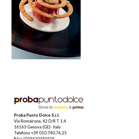
Proba Punto Dolce S.r.l.
Via Romairone, 42 D/R T 1.4
16163 Genova (GE)- Italy
Telefono
+39 010.740.76.25
P.Iva IT03420340105