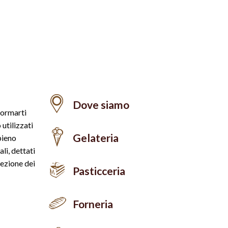
Dove siamo
formarti
 utilizzati
Gelateria
pieno
li, dettati
tezione dei
Pasticceria
Forneria