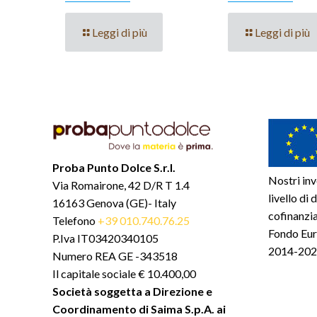
Leggi di più
Leggi di più
Proba Punto Dolce S.r.l.
Nostri inv
Via Romairone, 42 D/R T 1.4
livello di
16163 Genova (GE)- Italy
cofinanzia
Telefono
+39 010.740.76.25
Fondo Eur
P.Iva IT03420340105
2014-2020
Numero REA GE -343518
Il capitale sociale € 10.400,00
Società soggetta a Direzione e
Coordinamento di Saima S.p.A. ai