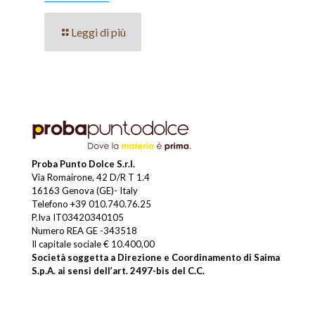
Leggi di più
Proba Punto Dolce S.r.l.
Via Romairone, 42 D/R T 1.4
16163 Genova (GE)- Italy
Telefono
+39 010.740.76.25
P.Iva IT03420340105
Numero REA GE -343518
Il capitale sociale € 10.400,00
Società soggetta a Direzione e Coordinamento di Saima
S.p.A. ai sensi dell’art. 2497-bis del C.C.