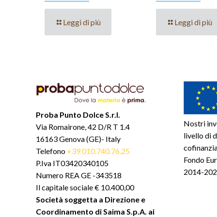
Leggi di più
Leggi di più
Proba Punto Dolce S.r.l.
Nostri inv
Via Romairone, 42 D/R T 1.4
livello di
16163 Genova (GE)- Italy
cofinanzia
Telefono
+39 010.740.76.25
Fondo Eur
P.Iva IT03420340105
2014-2020
Numero REA GE -343518
Il capitale sociale € 10.400,00
Società soggetta a Direzione e
Coordinamento di Saima S.p.A. ai