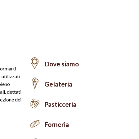
Dove siamo
formarti
 utilizzati
Gelateria
pieno
li, dettati
tezione dei
Pasticceria
Forneria