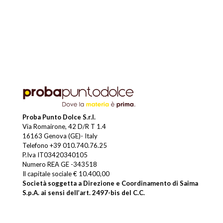
Proba Punto Dolce S.r.l.
Via Romairone, 42 D/R T 1.4
16163 Genova (GE)- Italy
Telefono
+39 010.740.76.25
P.Iva IT03420340105
Numero REA GE -343518
Il capitale sociale € 10.400,00
Società soggetta a Direzione e Coordinamento di Saima
S.p.A. ai sensi dell’art. 2497-bis del C.C.