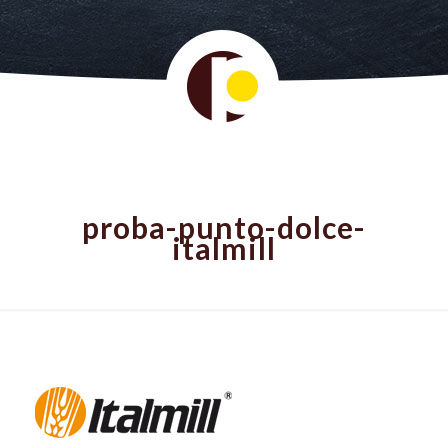
proba-punto-dolce-
italmill