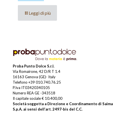
Leggi di più
Proba Punto Dolce S.r.l.
Via Romairone, 42 D/R T 1.4
16163 Genova (GE)- Italy
Telefono
+39 010.740.76.25
P.Iva IT03420340105
Numero REA GE -343518
Il capitale sociale € 10.400,00
Società soggetta a Direzione e Coordinamento di Saima
S.p.A. ai sensi dell’art. 2497-bis del C.C.