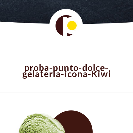
proba-punto-dolce-
gelateria-icona-Kiwi