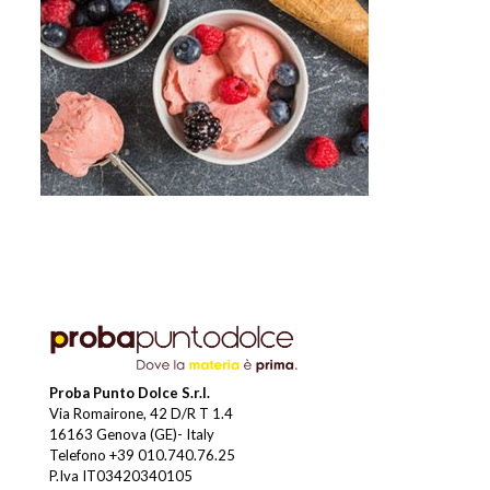
Proba Punto Dolce S.r.l.
Via Romairone, 42 D/R T 1.4
16163 Genova (GE)- Italy
Telefono
+39 010.740.76.25
P.Iva IT03420340105